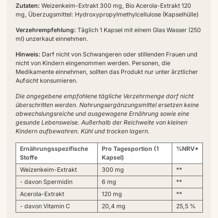
Zutaten:
Weizenkeim-Extrakt 300 mg, Bio Acerola-Extrakt 120
mg, Überzugsmittel: Hydroxypropylmethylcellulose (Kapselhülle)
Verzehrempfehlung:
Täglich 1 Kapsel mit einem Glas Wasser (250
ml) unzerkaut einnehmen.
Hinweis:
Darf nicht von Schwangeren oder stillenden Frauen und
nicht von Kindern eingenommen werden. Personen, die
Medikamente einnehmen, sollten das Produkt nur unter ärztlicher
Aufsicht konsumieren.
Die angegebene empfohlene tägliche Verzehrmenge darf nicht
überschritten werden. Nahrungsergänzungsmittel ersetzen keine
abwechslungsreiche und ausgewogene Ernährung sowie eine
gesunde Lebensweise. Außerhalb der Reichweite von kleinen
Kindern aufbewahren. Kühl und trocken lagern.
Ernährungsspezifische
Pro Tagesportion (1
%NRV*
Stoffe
Kapsel)
Weizenkeim-Extrakt
300 mg
**
- davon Spermidin
6 mg
**
Acerola-Extrakt
120 mg
**
- davon Vitamin C
20,4 mg
25,5 %