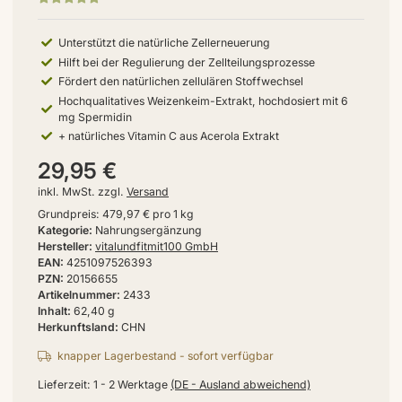
Unterstützt die natürliche Zellerneuerung
Hilft bei der Regulierung der Zellteilungsprozesse
Fördert den natürlichen zellulären Stoffwechsel
Hochqualitatives Weizenkeim-Extrakt, hochdosiert mit 6
mg Spermidin
+ natürliches Vitamin C aus Acerola Extrakt
29,95 €
inkl. MwSt. zzgl.
Versand
Grundpreis:
479,97 € pro 1 kg
Kategorie
Nahrungsergänzung
Hersteller
vitalundfitmit100 GmbH
EAN
4251097526393
PZN
20156655
Artikelnummer
2433
Inhalt
62,40 g
Herkunftsland
CHN
knapper Lagerbestand - sofort verfügbar
Lieferzeit:
1 - 2 Werktage
(DE - Ausland abweichend)