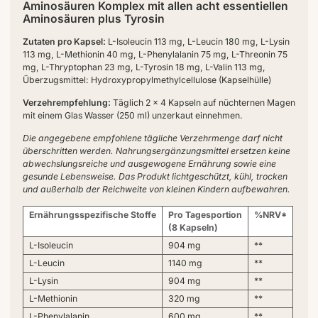
Aminosäuren Komplex mit allen acht essentiellen
Aminosäuren plus Tyrosin
Zutaten pro Kapsel:
L-Isoleucin 113 mg, L-Leucin 180 mg, L-Lysin
113 mg, L-Methionin 40 mg, L-Phenylalanin 75 mg, L-Threonin 75
mg, L-Thryptophan 23 mg, L-Tyrosin 18 mg, L-Valin 113 mg,
Überzugsmittel: Hydroxypropylmethylcellulose (Kapselhülle)
Verzehrempfehlung:
Täglich 2 x 4 Kapseln auf nüchternen Magen
mit einem Glas Wasser (250 ml) unzerkaut einnehmen.
Die angegebene empfohlene tägliche Verzehrmenge darf nicht
überschritten werden. Nahrungsergänzungsmittel ersetzen keine
abwechslungsreiche und ausgewogene Ernährung sowie eine
gesunde Lebensweise. Das Produkt lichtgeschützt, kühl, trocken
und außerhalb der Reichweite von kleinen Kindern aufbewahren.
Ernährungsspezifische Stoffe
Pro Tagesportion
%NRV*
(8 Kapseln)
L-Isoleucin
904 mg
**
L-Leucin
1140 mg
**
L-Lysin
904 mg
**
L-Methionin
320 mg
**
L-Phenylalanin
600 mg
**