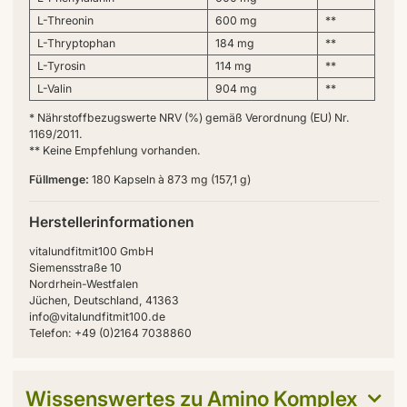
L-Threonin
600 mg
**
L-Thryptophan
184 mg
**
L-Tyrosin
114 mg
**
L-Valin
904 mg
**
* Nährstoffbezugswerte NRV (%) gemäß Verordnung (EU) Nr.
1169/2011.
** Keine Empfehlung vorhanden.
Füllmenge:
180 Kapseln à 873 mg (157,1 g)
Herstellerinformationen
vitalundfitmit100 GmbH
Siemensstraße 10
Nordrhein-Westfalen
Jüchen, Deutschland, 41363
info@vitalundfitmit100.de
Telefon: +49 (0)2164 7038860
Wissenswertes zu Amino Komplex