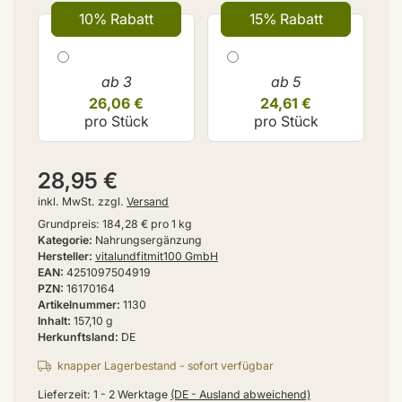
10% Rabatt
15% Rabatt
ab 3
ab 5
26,06 €
24,61 €
pro Stück
pro Stück
28,95 €
inkl. MwSt. zzgl.
Versand
Grundpreis:
184,28 € pro 1 kg
Kategorie
Nahrungsergänzung
Hersteller
vitalundfitmit100 GmbH
EAN
4251097504919
PZN
16170164
Artikelnummer
1130
Inhalt
157,10 g
Herkunftsland
DE
knapper Lagerbestand - sofort verfügbar
Lieferzeit:
1 - 2 Werktage
(DE - Ausland abweichend)