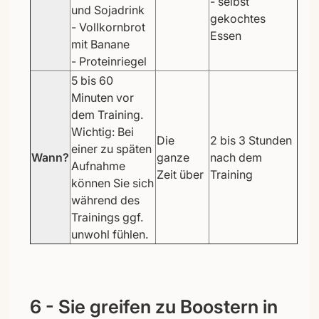
- selbst
und Sojadrink
gekochtes
- Vollkornbrot
Essen
mit Banane
- Proteinriegel
5 bis 60
Minuten vor
dem Training.
Wichtig: Bei
Die
2 bis 3 Stunden
einer zu späten
Wann?
ganze
nach dem
Aufnahme
Zeit über
Training
können Sie sich
während des
Trainings ggf.
unwohl fühlen.
6 - Sie greifen zu Boostern in