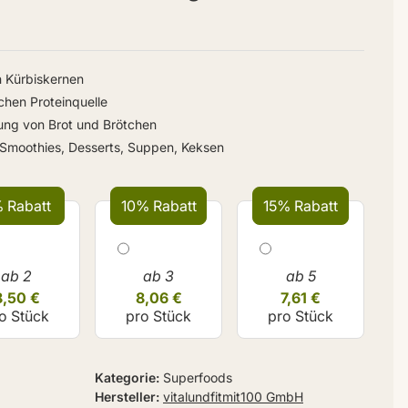
n Kürbiskernen
chen Proteinquelle
llung von Brot und Brötchen
 Smoothies, Desserts, Suppen, Keksen
 Rabatt
10% Rabatt
15% Rabatt
ab 2
ab 3
ab 5
8,50 €
8,06 €
7,61 €
o Stück
pro Stück
pro Stück
Kategorie
Superfoods
Hersteller
vitalundfitmit100 GmbH