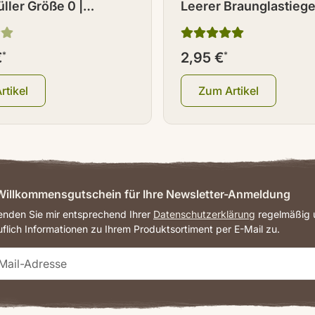
ller Größe 0 |
Leerer Braunglastiegel
d 50
Deckel 120 ml
€
*
2,95 €
*
rtikel
Zum Artikel
illkommensgutschein für Ihre Newsletter-Anmeldung
senden Sie mir entsprechend Ihrer
Datenschutzerklärung
regelmäßig u
uflich Informationen zu Ihrem Produktsortiment per E-Mail zu.