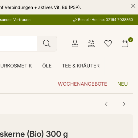
nf Verbindungen + aktives Vit. B6 (P5P).
esundes Vertrauen
Bestell-Hotline: 02164 7038860
0
TURKOSMETIK
ÖLE
TEE & KRÄUTER
WOCHENANGEBOTE
NEU
kerne (Bio) 300 g