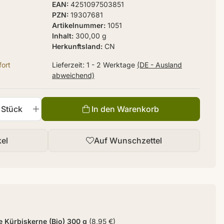
EAN
4251097503851
PZN
19307681
Artikelnummer
1051
Inhalt
300,00 g
Herkunftsland
CN
ort
Lieferzeit:
1 - 2 Werktage
(DE - Ausland
abweichend)
Stück
In den Warenkorb
kel
Auf Wunschzettel
 Kürbiskerne (Bio) 300 g
(8,95 €)