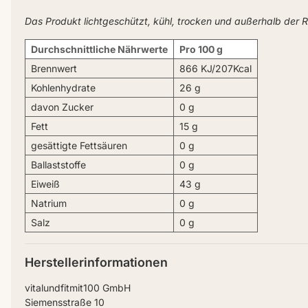
Das Produkt lichtgeschützt, kühl, trocken und außerhalb der 
Durchschnittliche Nährwerte
Pro 100 g
Brennwert
866 KJ/207Kcal
Kohlenhydrate
26 g
davon Zucker
0 g
Fett
15 g
gesättigte Fettsäuren
0 g
Ballaststoffe
0 g
Eiweiß
43 g
Natrium
0 g
Salz
0 g
Herstellerinformationen
vitalundfitmit100 GmbH
Siemensstraße 10