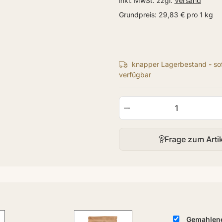
inkl. MwSt. zzgl.
Versand
Grundpreis:
29,83 € pro 1 kg
knapper Lagerbestand - sof
verfügbar
Frage zum Arti
Gemahlene