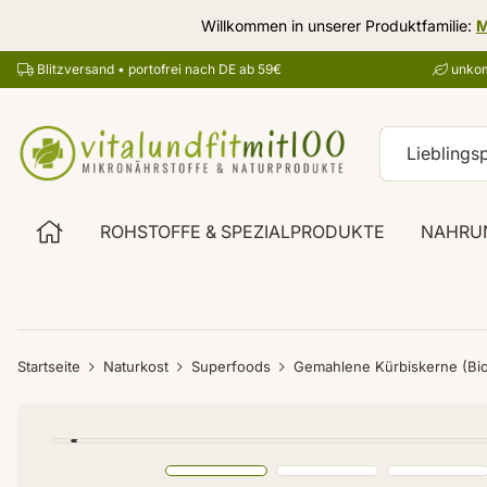
Willkommen in unserer Produktfamilie:
M
Blitzversand • portofrei nach DE ab 59€
unkom
ROHSTOFFE & SPEZIALPRODUKTE
NAHRU
Startseite
Naturkost
Superfoods
Gemahlene Kürbiskerne (Bio