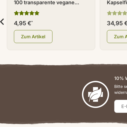
100 transparente vegane
Kapselfü
Kapseln / Leerkapseln Größe
Standar
0
4,95 €
*
34,95 
Zum Artikel
Zum A
10% W
Bitte 
widerr