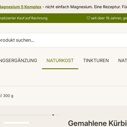
agnesium 5 Komplex
- nicht einfach Magnesium. Eine Rezeptur. Fü
plizierter Kauf auf Rechnung
seit über 19 Jahren, g
NGSERGÄNZUNG
NATURKOST
TINKTUREN
NA
) 300 g
Gemahlene Kürbis