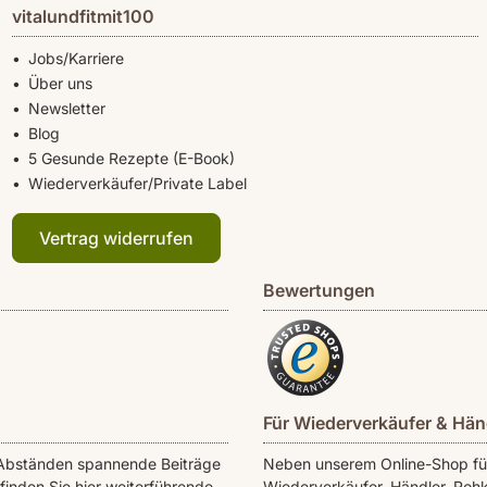
vitalundfitmit100
Jobs/Karriere
Über uns
Newsletter
Blog
5 Gesunde Rezepte (E-Book)
Wiederverkäufer/Private Label
Vertrag widerrufen
Bewertungen
Für Wiederverkäufer & Hän
en Abständen spannende Beiträge
Neben unserem Online-Shop für 
inden Sie hier weiterführende
Wiederverkäufer, Händler, Rohk