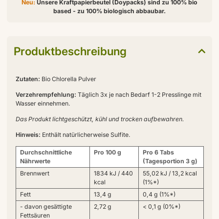
Neu:
Unsere Kraftpapierbeutel (Doypacks) sind zu 100% bio
based - zu 100% biologisch abbaubar.
Produktbeschreibung
Zutaten:
Bio Chlorella Pulver
Verzehrempfehlung:
Täglich 3x je nach Bedarf 1-2 Presslinge mit
Wasser einnehmen.
Das Produkt lichtgeschützt, kühl und trocken aufbewahren.
Hinweis:
Enthält natürlicherweise Sulfite.
Durchschnittliche
Pro 100 g
Pro 6 Tabs
Nährwerte
(Tagesportion 3 g)
Brennwert
1834 kJ / 440
55,02 kJ / 13,2 kcal
kcal
(1%*)
Fett
13,4 g
0,4 g (1%*)
- davon gesättigte
2,72 g
< 0,1 g (0%*)
Fettsäuren