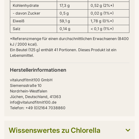
Kohlenhydrate
17,3 g
0,52 g (2%*)
- davon Zucker
0,5 g
0,02 g (1%*)
Eiweiß
59,1 g
1,78 g (0%*)
Salz
0,14 g
< 0,1 g (1%*)
*Referenzmenge für einen durchschnittlichen Erwachsenen (8400
kJ / 2000 kcal).
Ein Beutel (125 g) enthält 41 Portionen. Dieses Produkt ist ein
Lebensmittel.
Herstellerinformationen
vitalundfitmit100 GmbH
Siemensstraße 10
Nordrhein-Westfalen
Jüchen, Deutschland, 41363
info@vitalundfitmit100.de
Telefon: +49 (0)2164 7038860
Wissenswertes zu Chlorella