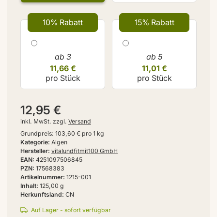
10% Rabatt
15% Rabatt
ab 3
ab 5
11,66 €
11,01 €
pro Stück
pro Stück
12,95 €
inkl. MwSt. zzgl.
Versand
Grundpreis:
103,60 € pro 1 kg
Kategorie
Algen
Hersteller
vitalundfitmit100 GmbH
EAN
4251097506845
PZN
17568383
Artikelnummer
1215-001
Inhalt
125,00 g
Herkunftsland
CN
Auf Lager - sofort verfügbar