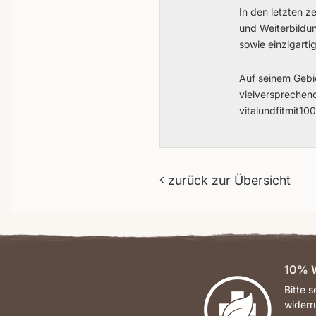
In den letzten z
und Weiterbildu
sowie einzigarti
Auf seinem Gebie
vielversprechend
vitalundfitmit1
zurück zur Übersicht
10% W
Bitte 
widerr