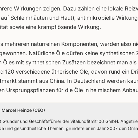
rere Wirkungen zeigen: Dazu zählen eine lokale Reiz
auf Schleimhäuten und Haut), antimikrobielle Wirkung
vität sowie eine krampflösende Wirkung.
us mehreren naturreinen Komponenten, werden also nic
wonnen. Natürliche Öle dürfen keine synthetischen Z
 Öles mit synthetischen Zusätzen bezeichnet man als n
nd 120 verschiedene ätherische Öle, davon rund ein Drit
markt stammt aus China. In Deutschland werden kaum
ten Ursprungspflanzen für die Öle in heimischem Anba
: Marcel Heinze (CEO)
st Gründer und Geschäftsführer der vitalundfitmit100 GmbH. Angetri
nde und gesundheitliche Themen, gründete er im Jahr 2007 den Onlin