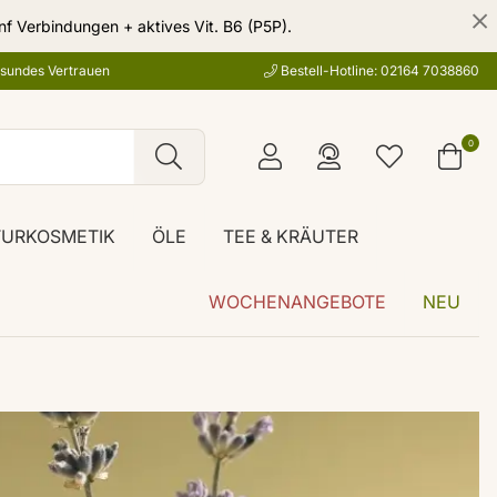
nf Verbindungen + aktives Vit. B6 (P5P).
esundes Vertrauen
Bestell-Hotline: 02164 7038860
0
TURKOSMETIK
ÖLE
TEE & KRÄUTER
WOCHENANGEBOTE
NEU