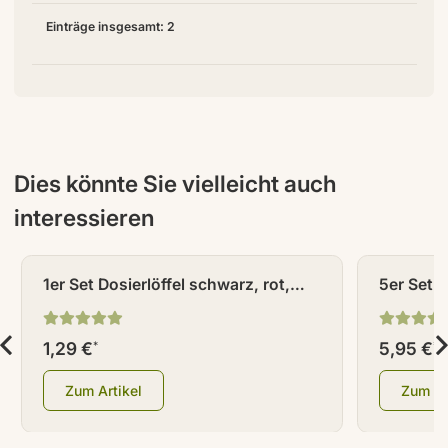
Einträge insgesamt: 2
Dies könnte Sie vielleicht auch
interessieren
1er Set Dosierlöffel schwarz, rot,
5er Set D
orange (je 1 Dosierlöffel)
orange (j
1,29 €
5,95 €
*
*
Zum Artikel
Zum Ar