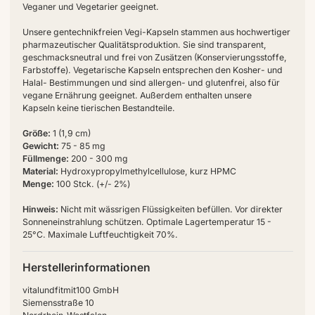
Veganer und Vegetarier geeignet.
Unsere gentechnikfreien Vegi-Kapseln stammen aus hochwertiger
pharmazeutischer Qualitätsproduktion. Sie sind transparent,
geschmacksneutral und frei von Zusätzen (Konservierungsstoffe,
Farbstoffe). Vegetarische Kapseln entsprechen den Kosher- und
Halal- Bestimmungen und sind allergen- und glutenfrei, also für
vegane Ernährung geeignet. Außerdem enthalten unsere
Kapseln keine tierischen Bestandteile.
Größe:
1 (1,9 cm)
Gewicht:
75 - 85 mg
Füllmenge:
200 - 300 mg
Material:
Hydroxypropylmethylcellulose, kurz HPMC
Menge:
100 Stck. (+/- 2%)
Hinweis:
Nicht mit wässrigen Flüssigkeiten befüllen. Vor direkter
Sonneneinstrahlung schützen. Optimale Lagertemperatur 15 -
25°C. Maximale Luftfeuchtigkeit 70%.
Herstellerinformationen
vitalundfitmit100 GmbH
Siemensstraße 10