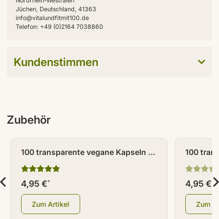
Nordrhein-Westfalen
Jüchen, Deutschland, 41363
info@vitalundfitmit100.de
Telefon: +49 (0)2164 7038860
Kundenstimmen
Zubehör
100 transparente vegane Kapseln /
100 tran
Leerkapseln Größe 0
Leerkaps
4,95 €
4,95 €
*
*
Zum Artikel
Zum Ar