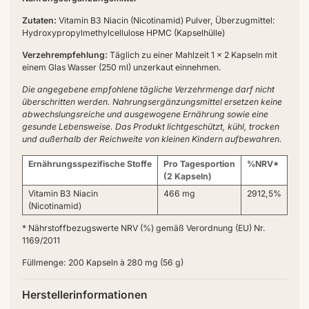
Zutaten:
Vitamin B3 Niacin (Nicotinamid) Pulver, Überzugmittel:
Hydroxypropylmethylcellulose HPMC (Kapselhülle)
Verzehrempfehlung:
Täglich zu einer Mahlzeit 1 x 2 Kapseln mit
einem Glas Wasser (250 ml) unzerkaut einnehmen.
Die angegebene empfohlene tägliche Verzehrmenge darf nicht
überschritten werden. Nahrungsergänzungsmittel ersetzen keine
abwechslungsreiche und ausgewogene Ernährung sowie eine
gesunde Lebensweise. Das Produkt lichtgeschützt, kühl, trocken
und außerhalb der Reichweite von kleinen Kindern aufbewahren.
Ernährungsspezifische Stoffe
Pro Tagesportion
%NRV*
(2 Kapseln)
Vitamin B3 Niacin
466 mg
2912,5%
(Nicotinamid)
* Nährstoffbezugswerte NRV (%) gemäß Verordnung (EU) Nr.
1169/2011
Füllmenge: 200 Kapseln à 280 mg (56 g)
Herstellerinformationen