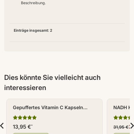
Beschreibung.
Einträge insgesamt: 2
Dies könnte Sie vielleicht auch
interessieren
RABATT - 22
Gepuffertes Vitamin C Kapseln
NADH Ka
(säurefrei) 150 Stück
13,95 €
2
*
31,95 €