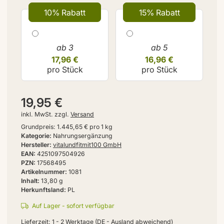
10% Rabatt
15% Rabatt
ab 3
ab 5
17,96 €
16,96 €
pro Stück
pro Stück
19,95 €
inkl. MwSt. zzgl.
Versand
Grundpreis:
1.445,65 € pro 1 kg
Kategorie
Nahrungsergänzung
Hersteller
vitalundfitmit100 GmbH
EAN
4251097504926
PZN
17568495
Artikelnummer
1081
Inhalt
13,80 g
Herkunftsland
PL
Auf Lager - sofort verfügbar
Lieferzeit:
1 - 2 Werktage
(DE - Ausland abweichend)