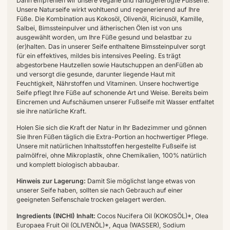
Dann empfehlen wir unsere vegane und handgefertigte Fußseife.
Unsere Naturseife wirkt wohltuend und regenerierend auf Ihre
Füße. Die Kombination aus Kokosöl, Olivenöl, Ricinusöl, Kamille,
Salbei, Bimssteinpulver und ätherischen Ölen ist von uns
ausgewählt worden, um Ihre Füße gesund und belastbar zu
(er)halten. Das in unserer Seife enthaltene Bimssteinpulver sorgt
für ein effektives, mildes bis intensives Peeling. Es trägt
abgestorbene Hautzellen sowie Hautschuppen an denFüßen ab
und versorgt die gesunde, darunter liegende Haut mit
Feuchtigkeit, Nährstoffen und Vitaminen. Unsere hochwertige
Seife pflegt Ihre Füße auf schonende Art und Weise. Bereits beim
Eincremen und Aufschäumen unserer Fußseife mit Wasser entfaltet
sie ihre natürliche Kraft.
Holen Sie sich die Kraft der Natur in Ihr Badezimmer und gönnen
Sie Ihren Füßen täglich die Extra-Portion an hochwertiger Pflege.
Unsere mit natürlichen Inhaltsstoffen hergestellte Fußseife ist
palmölfrei, ohne Mikroplastik, ohne Chemikalien, 100% natürlich
und komplett biologisch abbaubar.
Hinweis zur Lagerung:
Damit Sie möglichst lange etwas von
unserer Seife haben, sollten sie nach Gebrauch auf einer
geeigneten Seifenschale trocken gelagert werden.
Ingredients (INCHI) Inhalt:
Cocos Nucifera Oil (KOKOSÖL)*, Olea
Europaea Fruit Oil (OLIVENÖL)*, Aqua (WASSER), Sodium