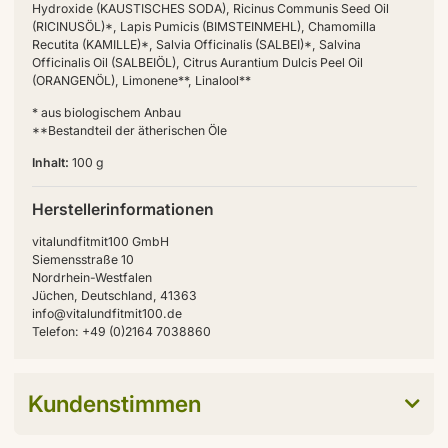
Hydroxide (KAUSTISCHES SODA), Ricinus Communis Seed Oil
(RICINUSÖL)*, Lapis Pumicis (BIMSTEINMEHL), Chamomilla
Recutita (KAMILLE)*, Salvia Officinalis (SALBEI)*, Salvina
Officinalis Oil (SALBEIÖL), Citrus Aurantium Dulcis Peel Oil
(ORANGENÖL), Limonene**, Linalool**
* aus biologischem Anbau
**Bestandteil der ätherischen Öle
Inhalt:
100 g
Herstellerinformationen
vitalundfitmit100 GmbH
Siemensstraße 10
Nordrhein-Westfalen
Jüchen, Deutschland, 41363
info@vitalundfitmit100.de
Telefon: +49 (0)2164 7038860
Kundenstimmen