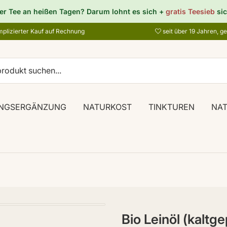
er Tee an heißen Tagen? Darum lohnt es sich +
gratis Teesieb
sic
plizierter Kauf auf Rechnung
seit über 19 Jahren, g
NGSERGÄNZUNG
NATURKOST
TINKTUREN
NA
Bio Leinöl (kaltg