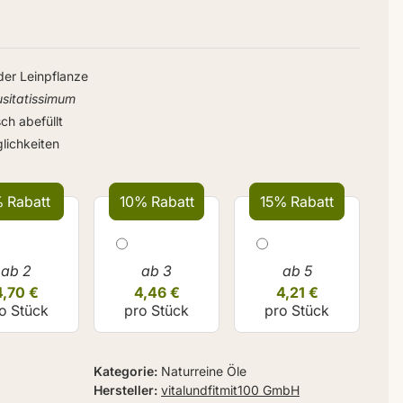
er Leinpflanze
usitatissimum
ch abefüllt
lichkeiten
 Rabatt
10% Rabatt
15% Rabatt
ab 2
ab 3
ab 5
4,70 €
4,46 €
4,21 €
o Stück
pro Stück
pro Stück
Kategorie
Naturreine Öle
Hersteller
vitalundfitmit100 GmbH