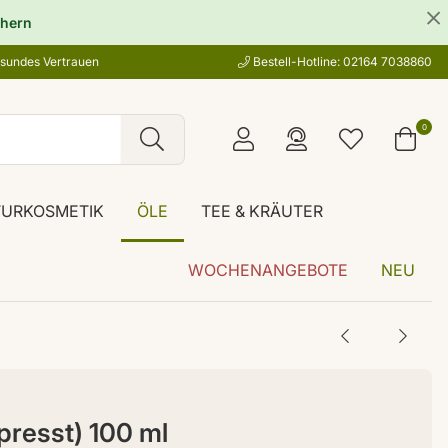
hern
esundes Vertrauen
Bestell-Hotline: 02164 7038860
0
TURKOSMETIK
ÖLE
TEE & KRÄUTER
WOCHENANGEBOTE
NEU
epresst) 100 ml