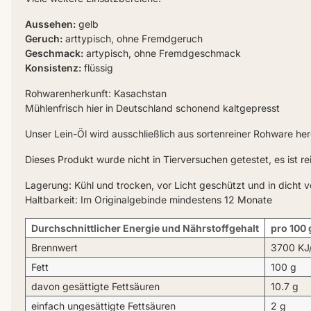
Aussehen:
gelb
Geruch:
arttypisch, ohne Fremdgeruch
Geschmack:
artypisch, ohne Fremdgeschmack
Konsistenz:
flüssig
Rohwarenherkunft: Kasachstan
Mühlenfrisch hier in Deutschland schonend kaltgepresst
Unser Lein-Öl wird ausschließlich aus sortenreiner Rohware herge
Dieses Produkt wurde nicht in Tierversuchen getestet, es ist r
Lagerung: Kühl und trocken, vor Licht geschützt und in dicht 
Haltbarkeit: Im Originalgebinde mindestens 12 Monate
Durchschnittlicher Energie und Nährstoffgehalt
pro 100 
Brennwert
3700 KJ/
Fett
100 g
davon gesättigte Fettsäuren
10.7 g
einfach ungesättigte Fettsäuren
2 g