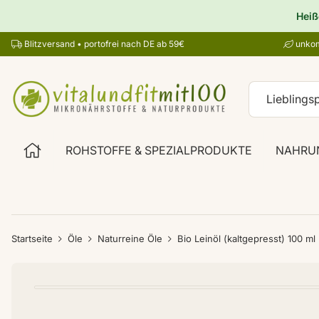
Heiß
Blitzversand • portofrei nach DE ab 59€
unkom
ROHSTOFFE & SPEZIALPRODUKTE
NAHRU
Startseite
Öle
Naturreine Öle
Bio Leinöl (kaltgepresst) 100 ml