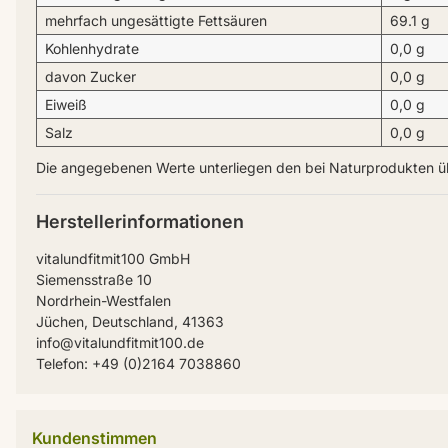
mehrfach ungesättigte Fettsäuren
69.1 g
Kohlenhydrate
0,0 g
davon Zucker
0,0 g
Eiweiß
0,0 g
Salz
0,0 g
Die angegebenen Werte unterliegen den bei Naturprodukten 
Herstellerinformationen
vitalundfitmit100 GmbH
Siemensstraße 10
Nordrhein-Westfalen
Jüchen, Deutschland, 41363
info@vitalundfitmit100.de
Telefon: +49 (0)2164 7038860
Kundenstimmen