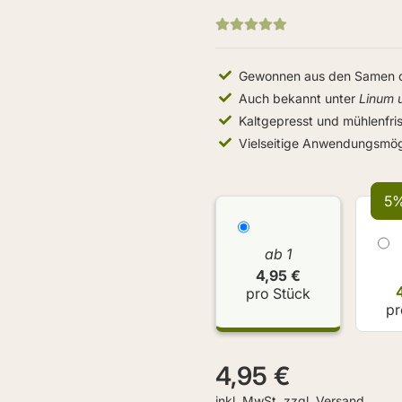
Gewonnen aus den Samen d
Auch bekannt unter
Linum 
Kaltgepresst und mühlenfris
Vielseitige Anwendungsmög
5%
ab 1
4,95 €
pro Stück
pr
4,95 €
inkl. MwSt. zzgl.
Versand