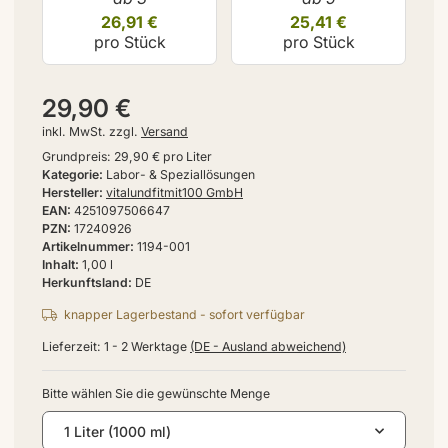
26,91 €
25,41 €
pro Stück
pro Stück
29,90 €
inkl. MwSt. zzgl.
Versand
Grundpreis:
29,90 € pro Liter
Kategorie
Labor- & Speziallösungen
Hersteller
vitalundfitmit100 GmbH
EAN
4251097506647
PZN
17240926
Artikelnummer
1194-001
Inhalt
1,00 l
Herkunftsland
DE
knapper Lagerbestand - sofort verfügbar
Lieferzeit:
1 - 2 Werktage
(DE - Ausland abweichend)
Bitte wählen Sie die gewünschte Menge
1 Liter (1000 ml)