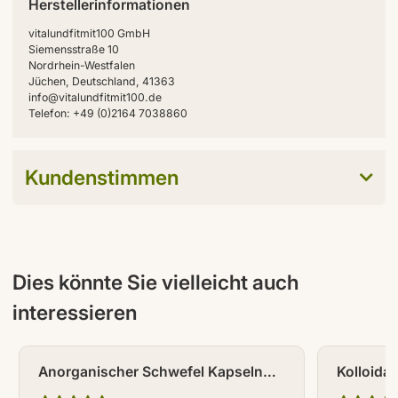
Herstellerinformationen
vitalundfitmit100 GmbH
Siemensstraße 10
Nordrhein-Westfalen
Jüchen, Deutschland, 41363
info@vitalundfitmit100.de
Telefon: +49 (0)2164 7038860
Kundenstimmen
Dies könnte Sie vielleicht auch
interessieren
Anorganischer Schwefel Kapseln
Kolloidal
300 Stück
ml 25 p