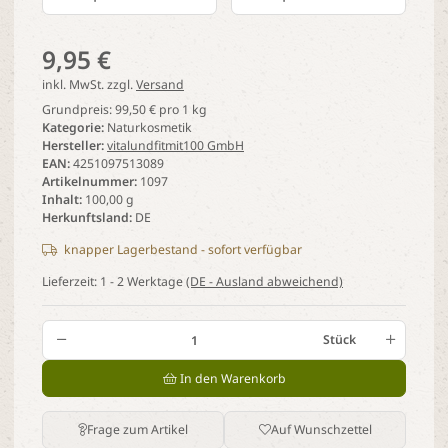
9,95 €
inkl. MwSt. zzgl.
Versand
Grundpreis:
99,50 € pro 1 kg
Kategorie
Naturkosmetik
Hersteller
vitalundfitmit100 GmbH
EAN
4251097513089
Artikelnummer
1097
Inhalt
100,00 g
Herkunftsland
DE
knapper Lagerbestand - sofort verfügbar
Lieferzeit:
1 - 2 Werktage
(DE - Ausland abweichend)
Stück
In den Warenkorb
Frage zum Artikel
Auf Wunschzettel