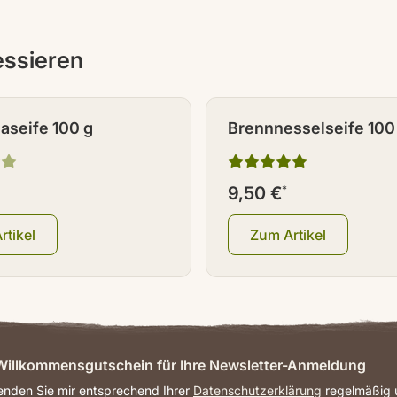
ressieren
aseife 100 g
Brennnesselseife 100
9,50 €
*
rtikel
Zum Artikel
illkommensgutschein für Ihre Newsletter-Anmeldung
senden Sie mir entsprechend Ihrer
Datenschutzerklärung
regelmäßig u