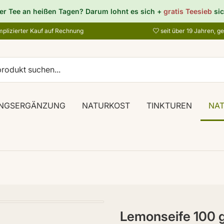
er Tee an heißen Tagen? Darum lohnt es sich +
gratis Teesieb
sic
plizierter Kauf auf Rechnung
seit über 19 Jahren, g
NGSERGÄNZUNG
NATURKOST
TINKTUREN
NA
Lemonseife 100 