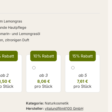
dem Lemongras
sunde Hautpflege
smarin- und Lemongrasöl
n, zitronigen Duft
 Rabatt
10% Rabatt
15% Rabatt
ab 2
ab 3
ab 5
8,50 €
8,06 €
7,61 €
o Stück
pro Stück
pro Stück
Kategorie
Naturkosmetik
Hersteller
vitalundfitmit100 GmbH