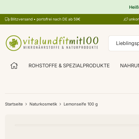
Heiß
Blitzversand • portofrei nach DE ab 59€
unkom
ROHSTOFFE & SPEZIALPRODUKTE
NAHRU
Startseite
Naturkosmetik
Lemonseife 100 g