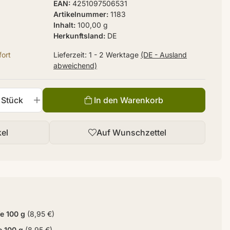
EAN
4251097506531
Artikelnummer
1183
Inhalt
100,00 g
Herkunftsland
DE
ort
Lieferzeit:
1 - 2 Werktage
(DE - Ausland
abweichend)
Stück
In den Warenkorb
kel
Auf Wunschzettel
e 100 g
(8,95 €)
e 100 g
(8,95 €)