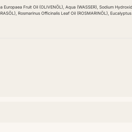
ea Europaea Fruit Oil (OLIVENÖL), Aqua (WASSER), Sodium Hydrox
GRASÖL), Rosmarinus Officinalis Leaf Oil (ROSMARINÖL), Eucalypt