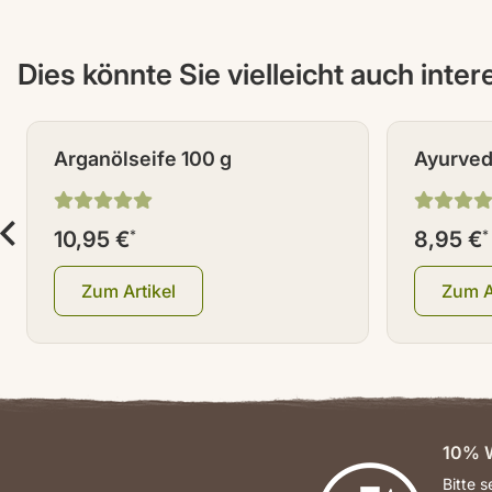
Dies könnte Sie vielleicht auch inte
Arganölseife 100 g
Ayurved
10,95 €
*
8,95 €
*
Zum Artikel
Zum A
10% W
Bitte 