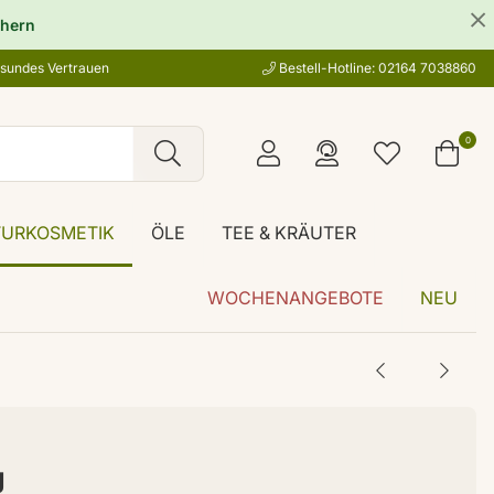
hern
esundes Vertrauen
Bestell-Hotline: 02164 7038860
0
TURKOSMETIK
ÖLE
TEE & KRÄUTER
WOCHENANGEBOTE
NEU
g