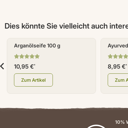
Dies könnte Sie vielleicht auch inte
Arganölseife 100 g
Ayurved
10,95 €
*
8,95 €
*
Zum Artikel
Zum A
10% W