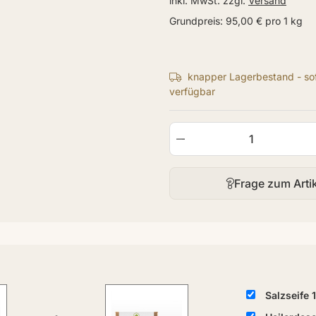
inkl. MwSt. zzgl.
Versand
Grundpreis:
95,00 € pro 1 kg
knapper Lagerbestand - sof
verfügbar
Frage zum Arti
Salzseife 