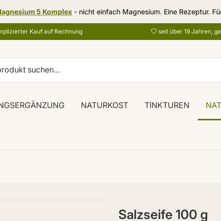
agnesium 5 Komplex
- nicht einfach Magnesium. Eine Rezeptur. Fü
plizierter Kauf auf Rechnung
seit über 19 Jahren, g
NGSERGÄNZUNG
NATURKOST
TINKTUREN
NA
Salzseife 100 g