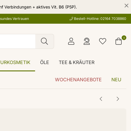
nf Verbindungen + aktives Vit. B6 (P5P).
esundes Vertrauen
Bestell-Hotline: 02164 7038860
0
TURKOSMETIK
ÖLE
TEE & KRÄUTER
WOCHENANGEBOTE
NEU