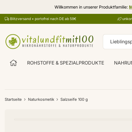
Willkommen in unserer Produktfamilie:
M
Blitzversand • portofrei nach DE ab 59€
unkom
ROHSTOFFE & SPEZIALPRODUKTE
NAHRU
Startseite
Naturkosmetik
Salzseife 100 g