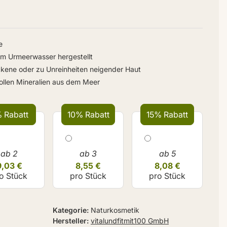
e
tem Urmeerwasser hergestellt
ckene oder zu Unreinheiten neigender Haut
vollen Mineralien aus dem Meer
 Rabatt
10% Rabatt
15% Rabatt
ab 2
ab 3
ab 5
9,03 €
8,55 €
8,08 €
o Stück
pro Stück
pro Stück
Kategorie
Naturkosmetik
Hersteller
vitalundfitmit100 GmbH