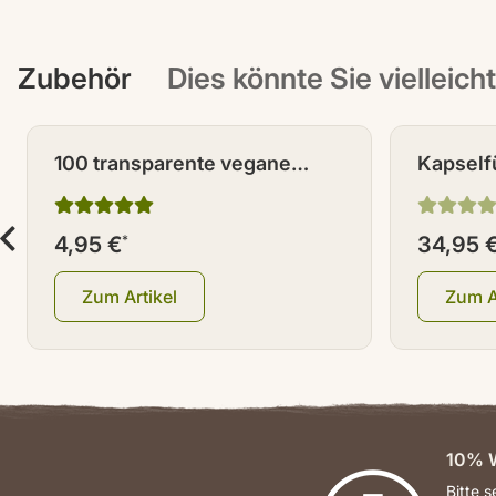
Zubehör
Dies könnte Sie vielleich
100 transparente vegane
Kapselfü
Kapseln / Leerkapseln Größe
Standar
0
4,95 €
*
34,95 
Zum Artikel
Zum A
10% W
Bitte 