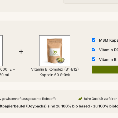
MSM Kaps
+
Vitamin D
Vitamin B
1000 IE +
Vitamin B Komplex (B1-B12)
50 ml
Kapseln 60 Stück
 & gewissenhaft ausgesuchte Rohstoffe
faire Qualität zu faire
tpapierbeutel (Doypacks) sind zu 100% bio based - zu 100% biol