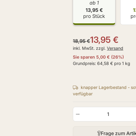
ab 1
13,95 €
1
pro Stück
pr
13,95 €
18,95 €
inkl. MwSt. zzgl.
Versand
Sie sparen
5,00 €
(
26
%)
Grundpreis:
64,58 € pro 1 kg
knapper Lagerbestand - sof
verfügbar
Frage zum Arti