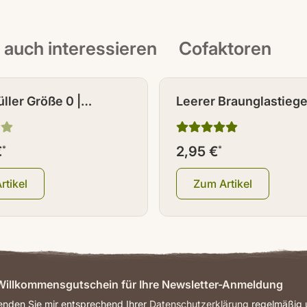
t auch interessieren
Cofaktoren
ller Größe 0 |
Leerer Braunglastiegel
d 50
Deckel 120 ml
€
*
2,95 €
*
rtikel
Zum Artikel
illkommensgutschein für Ihre Newsletter-Anmeldung
senden Sie mir entsprechend Ihrer
Datenschutzerklärung
regelmäßig u