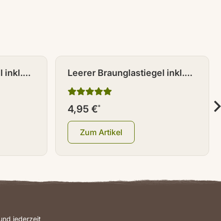
 inkl.
Leerer Braunglastiegel inkl.
Deckel 500 ml
4,95 €
*
Zum Artikel
nd jederzeit