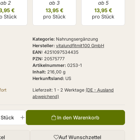
ab 2
ab 3
ab 5
3,95 €
13,95 €
13,95 €
o Stück
pro Stück
pro Stück
Kategorie
Nahrungsergänzung
Hersteller
vitalundfitmit100 GmbH
EAN
4251097534435
PZN
20575777
Artikelnummer
0253-1
Inhalt
216,00 g
Herkunftsland
US
ort
Lieferzeit:
1 - 2 Werktage
(DE - Ausland
abweichend)
Stück
In den Warenkorb
kel
Auf Wunschzettel