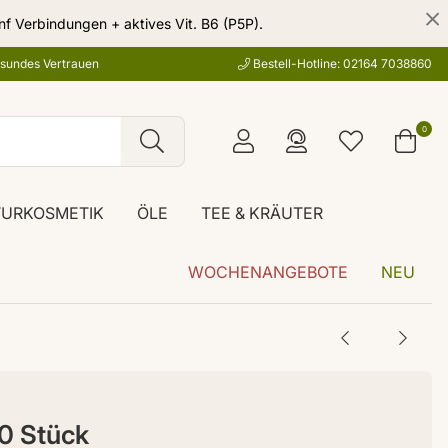
nf Verbindungen + aktives Vit. B6 (P5P).
esundes Vertrauen
Bestell-Hotline: 02164 7038860
0
TURKOSMETIK
ÖLE
TEE & KRÄUTER
WOCHENANGEBOTE
NEU
0 Stück