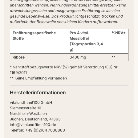
überschritten werden. Nahrungsergänzungsmittel ersetzen keine
abwechslungsreiche und ausgewogene Ernährung sowie eine
gesunde Lebensweise. Das Produkt lichtgeschützt, trocken und
außerhalb der Reichweite von kleinen Kindern aufbewahren.
Ernährungsspezifische
Pro 4 vital-
%NRV*
Stoffe
Messlöffel
(Tagesportion 3,4
g)
Ribose
3400 mg
**
* Nährstoffbezugswerte NRV (%) gemäß Verordnung (EU) Nr.
1169/2011
** Keine Empfehlung vorhanden
Herstellerinformationen
vitalundfitmit100 GmbH
Siemensstraße 10
Nordrhein-Westfalen
Jüchen, Deutschland, 41363
info@vitalundfitmit100.de
Telefon: +49 (0)2164 7038860