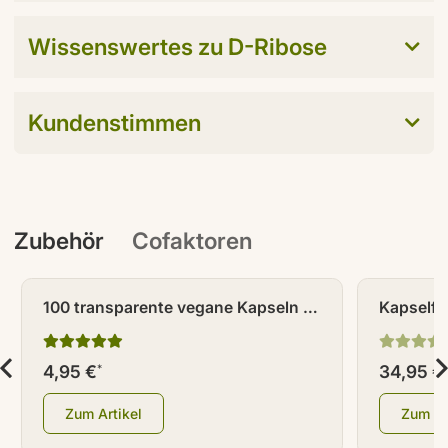
Wissenswertes zu D-Ribose
Kundenstimmen
Zubehör
Cofaktoren
100 transparente vegane Kapseln /
Kapselfü
Leerkapseln Größe 0
4,95 €
34,95 €
*
Zum Artikel
Zum Ar