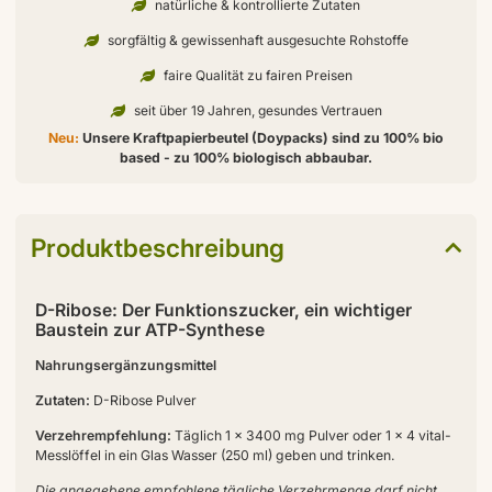
natürliche & kontrollierte Zutaten
sorgfältig & gewissenhaft ausgesuchte Rohstoffe
faire Qualität zu fairen Preisen
seit über 19 Jahren, gesundes Vertrauen
Neu:
Unsere Kraftpapierbeutel (Doypacks) sind zu 100% bio
based - zu 100% biologisch abbaubar.
Produktbeschreibung
D-Ribose: Der Funktionszucker, ein wichtiger
Baustein zur ATP-Synthese
Nahrungsergänzungsmittel
Zutaten:
D-Ribose Pulver
Verzehrempfehlung:
Täglich 1 x 3400 mg Pulver oder 1 x 4 vital-
Messlöffel in ein Glas Wasser (250 ml) geben und trinken.
Die angegebene empfohlene tägliche Verzehrmenge darf nicht