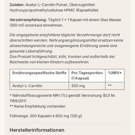
Zutaten:
Acetyl-L-Carnitin Pulver, Überzugmittel:
Hydroxypropylmethylcellulose HPMC (Kapselhülle)
Verzehrempfehlung:
Täglich 1 x 1 Kapsel mit einem Glas Wasser
(250 ml) unzerkaut einnehmen.
Die angegebene empfohlene tägliche Verzehrmenge darf nicht
überschritten werden. Nahrungsergänzungsmittel ersetzen keine
abwechslungsreiche und ausgewogene Ernährung sowie eine
gesunde Lebensführung.
Das Produkt lichtgeschützt, kühl, trocken und außerhalb der
Reichweite von kleinen Kindern aufbewahren.
Ernährungsspezifische Stoffe
Pro Tagesportion
%NRV*
(1 Kapsel)
Acetyl-L-Carnitin
500 mg
**
* Nährstoffbezugswerte NRV (%) gemäß Verordnung (EU) Nr.
1169/2011
** Keine Empfehlung vorhanden
Füllmenge: 200 Kapseln à 600 mg (120 g)
Herstellerinformationen