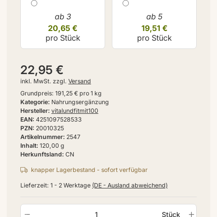
ab 3
ab 5
20,65 €
19,51 €
pro Stück
pro Stück
22,95 €
inkl. MwSt. zzgl.
Versand
Grundpreis:
191,25 € pro 1 kg
Kategorie
Nahrungsergänzung
Hersteller
vitalundfitmit100
EAN
4251097528533
PZN
20010325
Artikelnummer
2547
Inhalt
120,00 g
Herkunftsland
CN
knapper Lagerbestand - sofort verfügbar
Lieferzeit:
1 - 2 Werktage
(DE - Ausland abweichend)
Stück