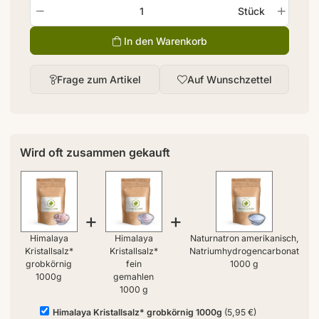
Stück
In den Warenkorb
Frage zum Artikel
Auf Wunschzettel
Wird oft zusammen gekauft
+
+
Himalaya
Himalaya
Naturnatron amerikanisch,
Kristallsalz*
Kristallsalz*
Natriumhydrogencarbonat
grobkörnig
fein
1000 g
1000g
gemahlen
1000 g
Himalaya Kristallsalz* grobkörnig 1000g
(5,95 €)