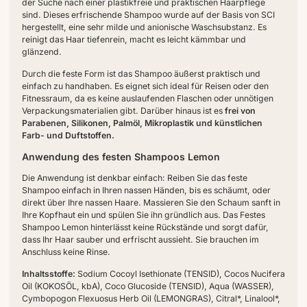
der Suche nach einer plastikfreie und praktischen Haarpflege
sind. Dieses erfrischende Shampoo wurde auf der Basis von SCI
hergestellt, eine sehr milde und anionische Waschsubstanz. Es
reinigt das Haar tiefenrein, macht es leicht kämmbar und
glänzend.
Durch die feste Form ist das Shampoo äußerst praktisch und
einfach zu handhaben. Es eignet sich ideal für Reisen oder den
Fitnessraum, da es keine auslaufenden Flaschen oder unnötigen
Verpackungsmaterialien gibt. Darüber hinaus ist es
frei von
Parabenen, Silikonen, Palmöl, Mikroplastik und künstlichen
Farb- und Duftstoffen.
Anwendung des festen Shampoos Lemon
Die Anwendung ist denkbar einfach: Reiben Sie das feste
Shampoo einfach in Ihren nassen Händen, bis es schäumt, oder
direkt über Ihre nassen Haare. Massieren Sie den Schaum sanft in
Ihre Kopfhaut ein und spülen Sie ihn gründlich aus. Das Festes
Shampoo Lemon hinterlässt keine Rückstände und sorgt dafür,
dass Ihr Haar sauber und erfrischt aussieht. Sie brauchen im
Anschluss keine Rinse.
Inhaltsstoffe:
Sodium Cocoyl Isethionate (TENSID), Cocos Nucifera
Oil (KOKOSÖL, kbA), Coco Glucoside (TENSID), Aqua (WASSER),
Cymbopogon Flexuosus Herb Oil (LEMONGRAS), Citral*, Linalool*,