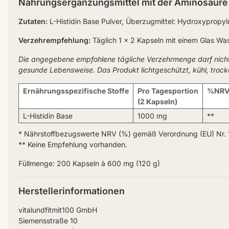
Nahrungsergänzungsmittel mit der Aminosäure 
Zutaten:
L-Histidin Base Pulver, Überzugmittel: Hydroxypropyl
Verzehrempfehlung:
Täglich 1 x 2 Kapseln mit einem Glas Wa
Die angegebene empfohlene tägliche Verzehrmenge darf nich
gesunde Lebensweise. Das Produkt lichtgeschützt, kühl, troc
Ernährungsspezifische Stoffe
Pro Tagesportion
%NRV
(2 Kapseln)
L-Histidin Base
1000 mg
**
* Nährstoffbezugswerte NRV (%) gemäß Verordnung (EU) Nr. 
** Keine Empfehlung vorhanden.
Füllmenge: 200 Kapseln à 600 mg (120 g)
Herstellerinformationen
vitalundfitmit100 GmbH
Siemensstraße 10