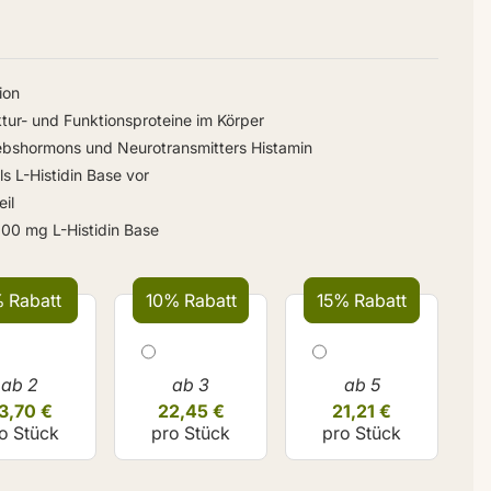
ion
ktur- und Funktionsproteine im Körper
ebshormons und Neurotransmitters Histamin
als L-Histidin Base vor
il
000 mg L-Histidin Base
 Rabatt
10% Rabatt
15% Rabatt
ab 2
ab 3
ab 5
3,70 €
22,45 €
21,21 €
o Stück
pro Stück
pro Stück