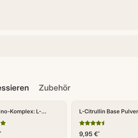
ressieren
Zubehör
no-Komplex: L-
L-Citrullin Base Pulve
+ L-Ornithin 200 g
*
9,95 €
*