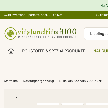
Heiß
Blitzversand • portofrei nach DE ab 59€
unkom
ROHSTOFFE & SPEZIALPRODUKTE
NAHRU
Startseite
Nahrungsergänzung
L-Histidin Kapseln 200 Stück