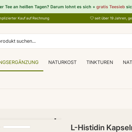
er Tee an heißen Tagen? Darum lohnt es sich +
gratis Teesieb
sic
plizierter Kauf auf Rechnung
seit über 19 Jahren, g
NGSERGÄNZUNG
NATURKOST
TINKTUREN
NA
L-Histidin Kapse