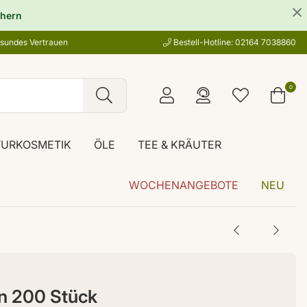
hern
esundes Vertrauen
Bestell-Hotline: 02164 7038860
0
TURKOSMETIK
ÖLE
TEE & KRÄUTER
WOCHENANGEBOTE
NEU
ln 200 Stück