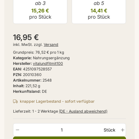
ab 3
ab 5
15,26 €
14,41 €
pro Stück
pro Stück
16,95 €
inkl. MwSt. zzgl.
Versand
Grundpreis:
76,52 € pro 1 kg
Kategorie
Nahrungsergänzung
Hersteller
vitalundfitmit100
EAN
4251097528557
PZN
20010360
Artikelnummer
2548
Inhalt
221,52 g
Herkunftsland
DE
knapper Lagerbestand - sofort verfügbar
Lieferzeit:
1 - 2 Werktage
(DE - Ausland abweichend)
Stück