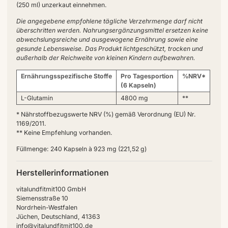
(250 ml) unzerkaut einnehmen.
Die angegebene empfohlene tägliche Verzehrmenge darf nicht
überschritten werden. Nahrungsergänzungsmittel ersetzen keine
abwechslungsreiche und ausgewogene Ernährung sowie eine
gesunde Lebensweise. Das Produkt lichtgeschützt, trocken und
außerhalb der Reichweite von kleinen Kindern aufbewahren.
Ernährungsspezifische Stoffe
Pro Tagesportion
%NRV*
(6 Kapseln)
L-Glutamin
4800 mg
**
* Nährstoffbezugswerte NRV (%) gemäß Verordnung (EU) Nr.
1169/2011.
** Keine Empfehlung vorhanden.
Füllmenge: 240 Kapseln à 923 mg (221,52 g)
Herstellerinformationen
vitalundfitmit100 GmbH
Siemensstraße 10
Nordrhein-Westfalen
Jüchen, Deutschland, 41363
info@vitalundfitmit100.de