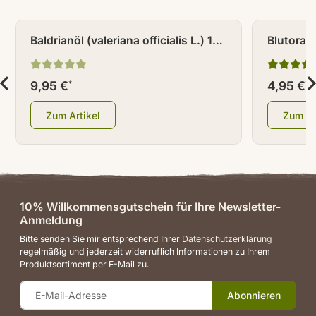
Baldrianöl (valeriana officialis L.) 10
Blutorang
ml
sinensis 
9,95 €
4,95 €
*
*
Zum Artikel
Zum Ar
10% Willkommensgutschein für Ihre Newsletter-
Anmeldung
Bitte senden Sie mir entsprechend Ihrer
Datenschutzerklärung
regelmäßig und jederzeit widerruflich Informationen zu Ihrem
Produktsortiment per E-Mail zu.
Abonnieren