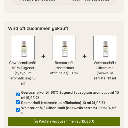
Wird oft zusammen gekauft
+
+
Gewürznelkenöl,
Rosmarinöl
Weihrauchöl /
90% Eugenol
(rosmarinus
Olibanumöl
(syzygium
officinales) 10 ml
(boswellia
aromaticum) 10
serrata) 10 ml
ml
Gewürznelkenöl, 90% Eugenol (syzygium aromaticum) 10
ml
(5,95 €)
Rosmarinöl (rosmarinus officinales) 10 ml
(4,95 €)
Weihrauchöl / Olibanumöl (boswellia serrata) 10 ml
(4,95
€)
Kaufe alles zusammen zu
15,85 €