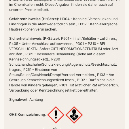
im Chemikalienrecht. Diese Angaben finden sie daher auch auf
unserem Produktetikett.
Gefahrenhinweise (H-Sätze):
H304 - Kann bei Verschlucken und
Eindringen in die Atemwege tödlich sein., H317 - Kann allergische
Hautreaktionen verursachen.
Sicherheitshinweis (P-Sätze):
P501 - Inhalt/Behälter - zuführen.,
P405 - Unter Verschluss aufbewahren., P301 + P310 - BEI
VERSCHLUCKEN: Sofort GIFTINFORMATIONSZENTRUM oder Arzt
anrufen., P321 - Besondere Behandlung (siehe auf diesem
Kennzeichnungsetikett)., P280 -
Schutzhandschuhe/Schutzkleidung/Augenschutz/Gesichtsschutz
tragen., P261 - Einatmen von
Staub/Rauch/Gas/Nebel/Dampf/Aerosol vermeiden., P103 - Vor
Gebrauch Kennzeichnungsetikett lesen., P102 - Darf nicht in die
Hände von Kindern gelangen, P101 - Ist ärztlicher Rat erforderlich,
Verpackung oder Kennzeichnungsetikett bereithalten.
Signalwort:
Achtung
GHS Kennzeichnung: