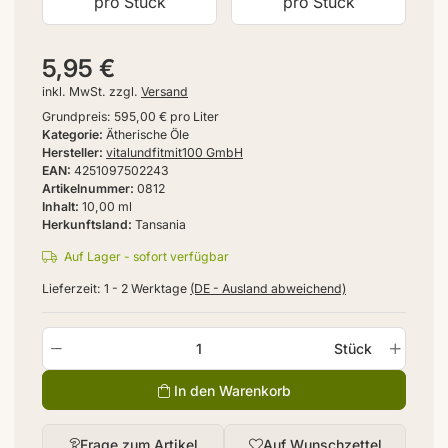
pro Stück
pro Stück
5,95 €
inkl. MwSt. zzgl.
Versand
Grundpreis:
595,00 € pro Liter
Kategorie
Ätherische Öle
Hersteller
vitalundfitmit100 GmbH
EAN
4251097502243
Artikelnummer
0812
Inhalt
10,00 ml
Herkunftsland
Tansania
Auf Lager - sofort verfügbar
Lieferzeit:
1 - 2 Werktage
(DE - Ausland abweichend)
Stück
In den Warenkorb
Frage zum Artikel
Auf Wunschzettel