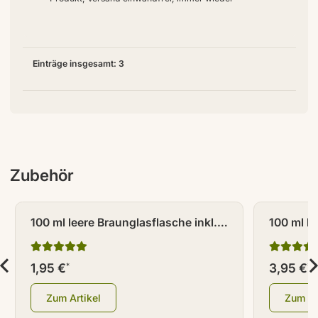
Einträge insgesamt: 3
Zubehör
100 ml leere Braunglasflasche inkl.
100 ml le
Tropferverschluss weiß mit
Braungla
Warndreieck
Zerstäub
1,95 €
3,95 €
*
*
Zum Artikel
Zum Ar