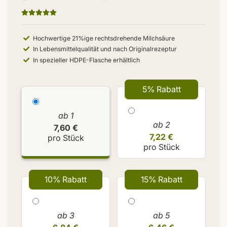
Hochwertige 21%ige rechtsdrehende Milchsäure
In Lebensmittelqualität und nach Originalrezeptur
In spezieller HDPE-Flasche erhältlich
5% Rabatt
ab 1
ab 2
7,60 €
7,22 €
pro Stück
pro Stück
10% Rabatt
15% Rabatt
ab 3
ab 5