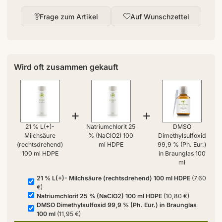
Frage zum Artikel
Auf Wunschzettel
Wird oft zusammen gekauft
+
+
21 % L(+)-
Natriumchlorit 25
DMSO
Milchsäure
% (NaClO2) 100
Dimethylsulfoxid
(rechtsdrehend)
ml HDPE
99,9 % (Ph. Eur.)
100 ml HDPE
in Braunglas 100
ml
21 % L(+)- Milchsäure (rechtsdrehend) 100 ml HDPE
(7,60
€)
Natriumchlorit 25 % (NaClO2) 100 ml HDPE
(10,80 €)
DMSO Dimethylsulfoxid 99,9 % (Ph. Eur.) in Braunglas
100 ml
(11,95 €)