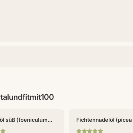
italundfitmit100
öl süß (foeniculum
Fichtennadelöl (picea
 10 ml
L.) 10 ml