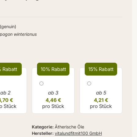
 (genuin)
ogon winterianus
 Rabatt
10% Rabatt
15% Rabatt
ab 2
ab 3
ab 5
4,70 €
4,46 €
4,21 €
o Stück
pro Stück
pro Stück
Kategorie
Ätherische Öle
Hersteller
vitalundfitmit100 GmbH