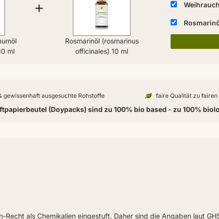
+
Weihrauchö
Rosmarinöl
numöl
Rosmarinöl (rosmarinus
10 ml
officinales) 10 ml
 & gewissenhaft ausgesuchte Rohstoffe
faire Qualität zu faire
tpapierbeutel (Doypacks) sind zu 100% bio based - zu 100% biol
en-Recht als Chemikalien eingestuft. Daher sind die Angaben laut G