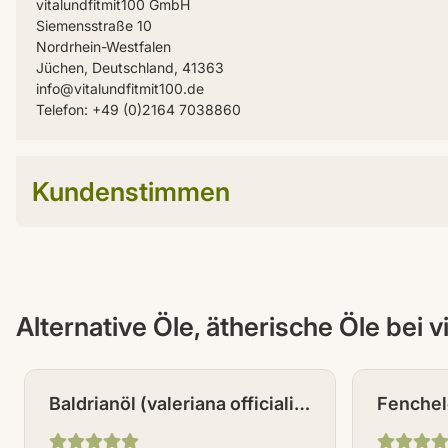
vitalundfitmit100 GmbH
Siemensstraße 10
Nordrhein-Westfalen
Jüchen, Deutschland, 41363
info@vitalundfitmit100.de
Telefon: +49 (0)2164 7038860
Kundenstimmen
Alternative Öle, ätherische Öle bei v
Baldrianöl (valeriana officialis
Fenchel
L.) 10 ml
vulgare)