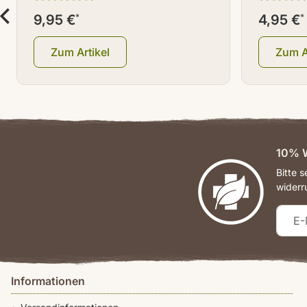
9,95 €
*
4,95 €
*
Zum Artikel
Zum A
10% W
Bitte 
widerr
Informationen