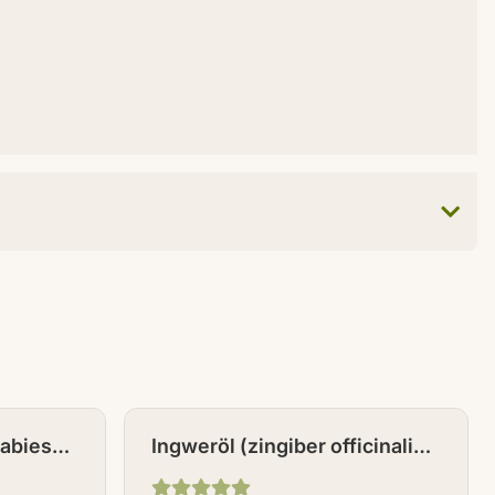
 abies
Ingweröl (zingiber officinalis)
10 ml