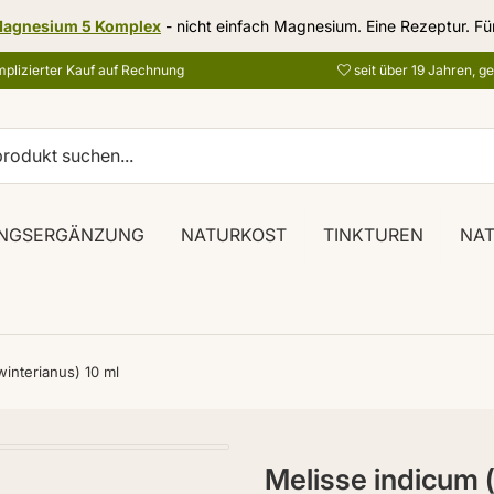
agnesium 5 Komplex
- nicht einfach Magnesium. Eine Rezeptur. Fü
plizierter Kauf auf Rechnung
seit über 19 Jahren, g
NGSERGÄNZUNG
NATURKOST
TINKTUREN
NA
interianus) 10 ml
Melisse indicum 