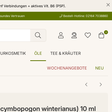
nf Verbindungen + aktives Vit. B6 (P5P).
esundes Vertrauen
Bestell-Hotline: 02164 7038860
0
TURKOSMETIK
ÖLE
TEE & KRÄUTER
WOCHENANGEBOTE
NEU
(cymbopogon winterianus) 10 ml