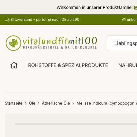
Willkommen in unserer Produktfamilie:
M
Blitzversand • portofrei nach DE ab 59€
unkom
ROHSTOFFE & SPEZIALPRODUKTE
NAHRU
Startseite
Öle
Ätherische Öle
Melisse indicum (cymbopogon w