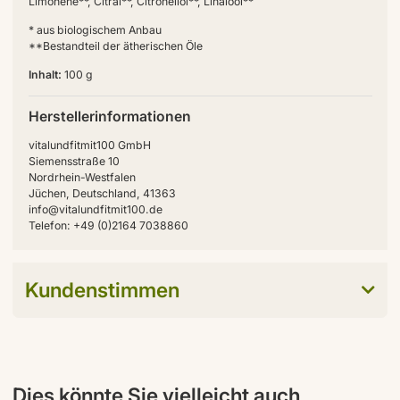
Limonene**, Citral**, Citronellol**, Linalool**
* aus biologischem Anbau
**Bestandteil der ätherischen Öle
Inhalt:
100 g
Herstellerinformationen
vitalundfitmit100 GmbH
Siemensstraße 10
Nordrhein-Westfalen
Jüchen, Deutschland, 41363
info@vitalundfitmit100.de
Telefon: +49 (0)2164 7038860
Kundenstimmen
Dies könnte Sie vielleicht auch