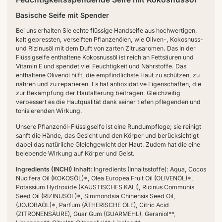
Basische Seife mit Spender
Bei uns erhalten Sie echte flüssige Handseife aus hochwertigen,
kalt gepressten, verseiften Pflanzenölen, wie Oliven-, Kokosnuss-
und Rizinusöl mit dem Duft von zarten Zitrusaromen. Das in der
Flüssigseife enthaltene Kokosnussöl ist reich an Fettsäuren und
Vitamin E und spendet viel Feuchtigkeit und Nährstoffe. Das
enthaltene Olivenöl hilft, die empfindlichste Haut zu schützen, zu
nähren und zu reparieren. Es hat antioxidative Eigenschaften, die
zur Bekämpfung der Hautalterung beitragen. Gleichzeitig
verbessert es die Hautqualität dank seiner tiefen pflegenden und
tonisierenden Wirkung.
Unsere Pflanzenöl-Flüssigseife ist eine Rundumpflege; sie reinigt
sanft die Hände, das Gesicht und den Körper und berücksichtigt
dabei das natürliche Gleichgewicht der Haut. Zudem hat die eine
belebende Wirkung auf Körper und Geist.
Ingredients (INCHI) Inhalt:
Ingredients (Inhaltsstoffe): Aqua, Cocos
Nucifera Oil (KOKOSÖL)*, Olea Europea Fruit Oil (OLIVENÖL)*,
Potassium Hydroxide (KAUSTISCHES KALI), Ricinus Communis
Seed Oil (RIZINUSÖL)*, Simmondsia Chinensis Seed Oil,
(JOJOBAÖL)*, Parfum (ÄTHERISCHE ÖLE), Citric Acid
(ZITRONENSÄURE), Guar Gum (GUARMEHL), Geraniol**,