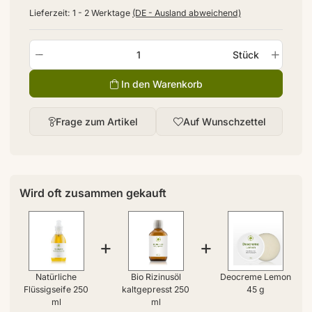
Lieferzeit:
1 - 2 Werktage
(DE - Ausland abweichend)
Stück
In den Warenkorb
Frage zum Artikel
Auf Wunschzettel
Wird oft zusammen gekauft
+
+
Natürliche
Bio Rizinusöl
Deocreme Lemon
Flüssigseife 250
kaltgepresst 250
45 g
ml
ml