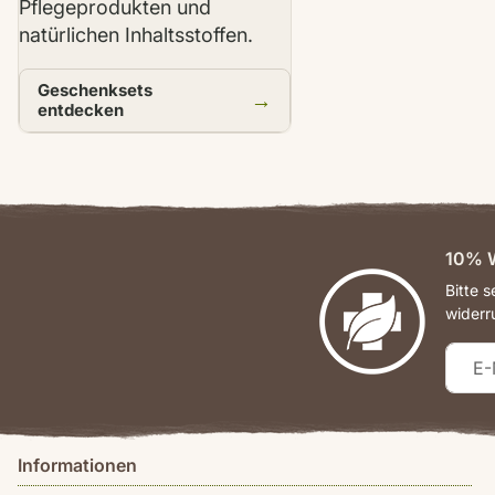
Pflegeprodukten und
natürlichen Inhaltsstoffen.
Geschenksets
→
entdecken
10% W
Bitte 
widerr
Informationen