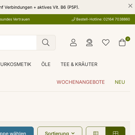
nf Verbindungen + aktives Vit. B6 (P5P).
esundes Vertrauen
Bestell-Hotline: 02164 7038860
0
TURKOSMETIK
ÖLE
TEE & KRÄUTER
WOCHENANGEBOTE
NEU
uppe wählen
Sortierung