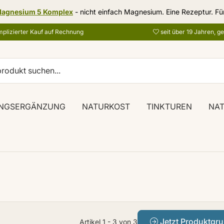
agnesium 5 Komplex
- nicht einfach Magnesium. Eine Rezeptur. Fü
plizierter Kauf auf Rechnung
seit über 19 Jahren, g
NGSERGÄNZUNG
NATURKOST
TINKTUREN
NA
Jetzt Produktgr
Artikel 1 - 3 von 3