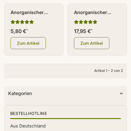
Anorganischer
Anorganischer
Schwefel 99,9 % Ph.
Schwefel Kapseln
Eur. fein gemahlen
300 Stück
5,80 €
17,95 €
*
*
500 g
Zum Artikel
Zum Artikel
Artikel 1 - 2 von 2
Kategorien
BESTELLHOTLINE
Aus Deutschland