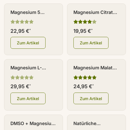
NEU
Magnesium 5
Magnesium Citrat
Komplex + aktives
Kapseln 360 Stück
Vitamin B6 (P5P)
22,95 €
19,95 €
*
*
Kapseln 180 Stück
Zum Artikel
Zum Artikel
NEU
Magnesium L-
Magnesium Malat
Threonat Kapseln
Pulver 300 g
120 Stück
29,95 €
24,95 €
*
*
Zum Artikel
Zum Artikel
DMSO + Magnesium
Natürliche