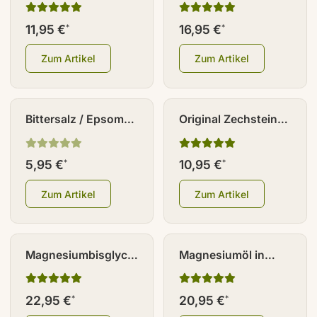
Öl (60/40) 100 ml
Magnesium
Tabletten (aus
11,95 €
16,95 €
*
*
Meerwasser) 120
Stk. à 300 mg
Zum Artikel
Zum Artikel
Bittersalz / Epsom
Original Zechstein
Salz /
Magnesiumchlorid
Magnesiumsulfat
Flakes 1 kg
5,95 €
10,95 €
*
*
300 g
Zum Artikel
Zum Artikel
Magnesiumbisglycinat
Magnesiumöl in
Kapseln 180 Stk.
Glasflasche 1000 ml
22,95 €
20,95 €
*
*