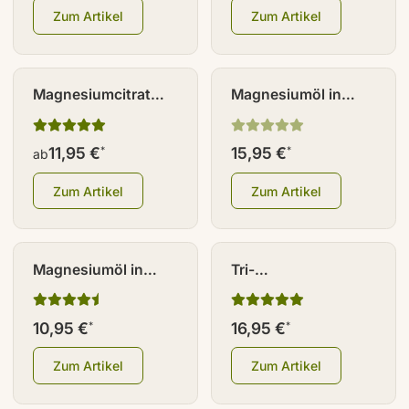
Zum Artikel
Zum Artikel
Magnesiumcitrat
Magnesiumöl in
Pulver
Glasflasche 500 ml
11,95 €
15,95 €
*
*
ab
Zum Artikel
Zum Artikel
Magnesiumöl in
Tri-
Glasflasche inkl.
Magnesiumdicitrat
Zerstäuber/Sprühkopf
Kapseln 180 Stück
10,95 €
16,95 €
*
*
100 ml
Zum Artikel
Zum Artikel