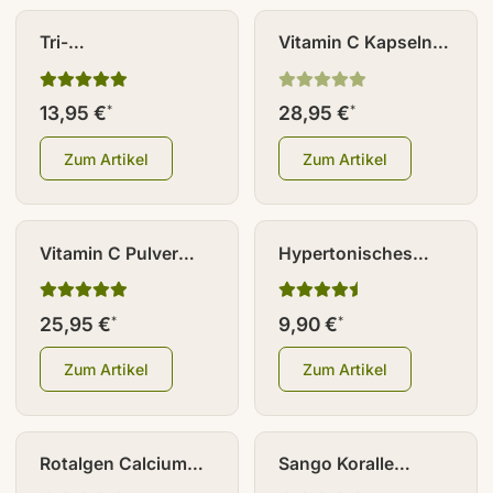
Tri-
Vitamin C Kapseln
Magnesiumdicitrat
gepuffert
Pulver 300 g
(Magnesiumascorbat)
13,95 €
28,95 €
*
*
200 Stück
Zum Artikel
Zum Artikel
Vitamin C Pulver
Hypertonisches
gepuffert
Meerwasser
(Magnesiumascorbat)
mikrogefiltert 500 ml
25,95 €
9,90 €
*
*
200 g
Zum Artikel
Zum Artikel
Rotalgen Calcium
Sango Koralle
Pulver 250 g
Kapseln 180 Stück